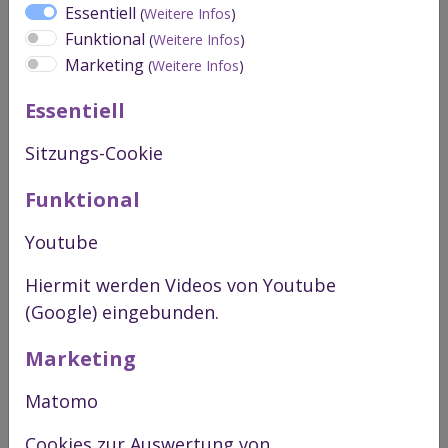
Essentiell
Plasma-Nitrieren
(
Weitere Infos
)
Funktional
(
Weitere Infos
)
Metallurgie
Marketing
(
Weitere Infos
)
Laserbeschriftung
Essentiell
Nitrier-Entspannen
Sitzungs-Cookie
Glasperlen-Strahlen
Funktional
Youtube
Hiermit werden Videos von Youtube
(Google) eingebunden.
Marketing
Matomo
Cookies zur Auswertung von