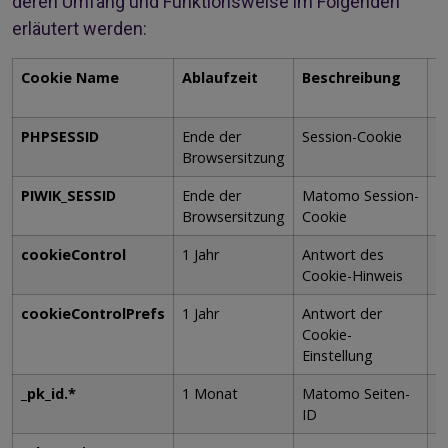
deren Umfang und Funktionsweise im Folgenden
erläutert werden:
Cookie Name
Ablaufzeit
Beschreibung
C
T
PHPSESSID
Ende der
Session-Cookie
T
Browsersitzung
PIWIK_SESSID
Ende der
Matomo Session-
T
Browsersitzung
Cookie
cookieControl
1 Jahr
Antwort des
P
Cookie-Hinweis
cookieControlPrefs
1 Jahr
Antwort der
P
Cookie-
Einstellung
_pk_id.*
1 Monat
Matomo Seiten-
P
ID