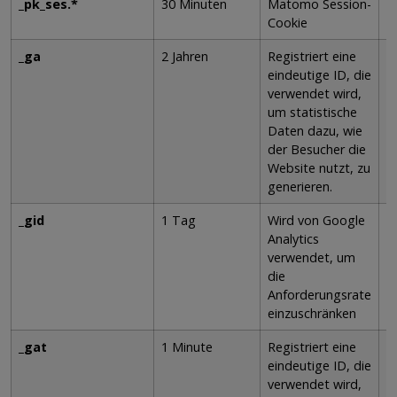
_pk_ses.*
30 Minuten
Matomo Session-
P
Cookie
_ga
2 Jahren
Registriert eine
P
eindeutige ID, die
verwendet wird,
um statistische
Daten dazu, wie
der Besucher die
Website nutzt, zu
generieren.
_gid
1 Tag
Wird von Google
P
Analytics
verwendet, um
die
Anforderungsrate
einzuschränken
_gat
1 Minute
Registriert eine
P
eindeutige ID, die
verwendet wird,