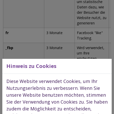
um statistische
Daten dazu, wie
der Besucher die
Website nutzt, zu
generieren
fr
3 Monate
Facebook "like"
P
Tracking.
_fbp
3 Monate
Wird verwendet,
P
um Ihre
eindeutigen
Benutzer zu
Hinweis zu Cookies
unterscheiden
und zu verfolgen.
Diese Website verwendet Cookies, um Ihr
piwik_ignore
2 Jahre
Matomo Opt-
P
Nutzungserlebnis zu verbessern. Wenn Sie
Out-Cookie
unsere Website benutzen möchten, stimmen
Sie der Verwendung von Cookies zu. Sie haben
b) Transiente Cookies werden automatisiert
zudem die Möglichkeit zu entscheiden,
gelöscht, wenn Sie den Browser schließen. Dazu